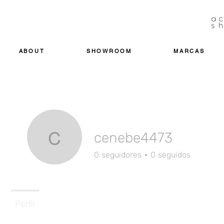
ABOUT
SHOWROOM
MARCAS
cenebe4473
cenebe4473
0
seguidores
0
seguidos
Perfil