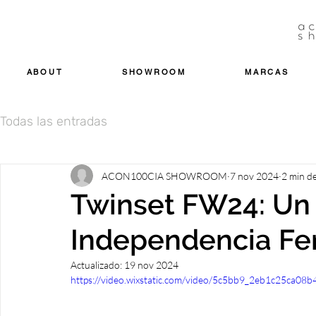
ABOUT
SHOWROOM
MARCAS
Todas las entradas
ACON100CIA SHOWROOM
7 nov 2024
2 min de
Twinset FW24: Un T
Independencia F
Actualizado:
19 nov 2024
https://video.wixstatic.com/video/5c5bb9_2eb1c25ca0