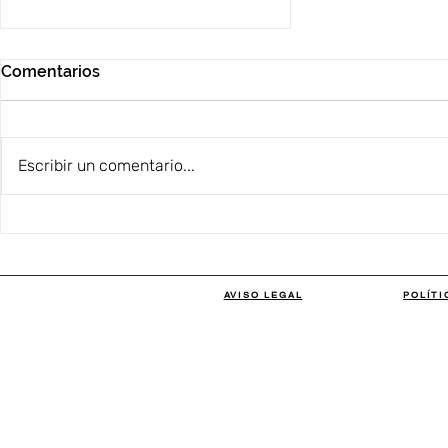
Comentarios
Escribir un comentario...
Tendencias Otoño/Invierno
2024/2025
AVISO LEGAL
POLÍTI