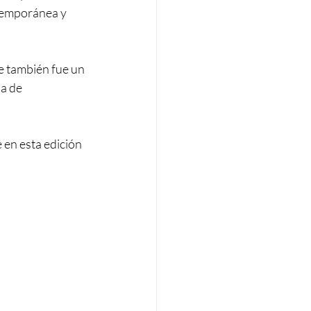
temporánea y 
e también fue un 
a de 
 en esta edición 