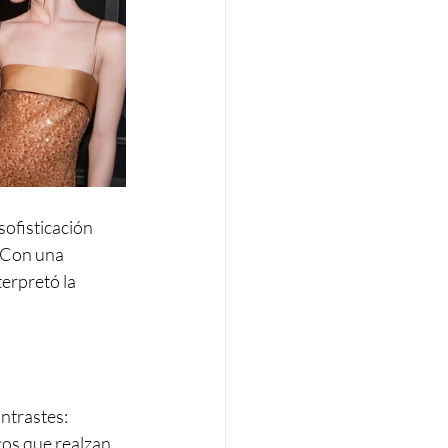
sofisticación 
 Con una 
erpretó la 
ntrastes: 
cos que realzan 