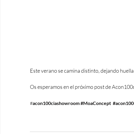
Este verano se camina distinto, dejando huel
Os esperamos en el próximo post de Acon100c
#
acon100ciashowroom 
#MoaConcept
#acon100