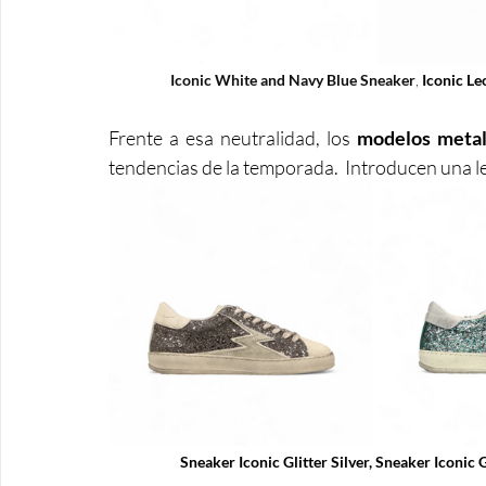
Iconic White and Navy Blue Sneaker
, 
Iconic L
Frente a esa neutralidad, los 
modelos metal
tendencias de la temporada.  Introducen una le
Sneaker Iconic Glitter Silver
, 
Sneaker Iconic G