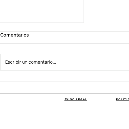
Comentarios
Escribir un comentario...
Evento Patrizia Pepe
AVISO LEGAL
POLÍTI