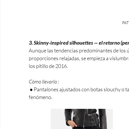
PAT
3. Skinny-inspired silhouettes — el retorno (pe
Aunque las tendencias predominantes de los ú
proporciones relajadas, se empieza a vislumbra
los pitillo de 2016. 
Cómo llevarlo :
 ● Pantalones ajustados con botas slouchy o tacones son una forma ideal de reinterpretar este 
fenómeno.