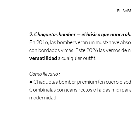
ELISAB
2. Chaquetas bomber — el básico que nunca ab
En 2016, las bombers eran un must-have absol
con bordados y más. Este 2026 las vemos de n
versatilidad
 a cualquier outfit. 
Cómo llevarlo :
● Chaquetas bomber premium (en cuero o seda) 
Combínalas con jeans rectos o faldas midi para 
modernidad.