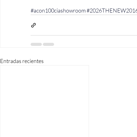
#acon100ciashowroom
#2026THENEW201
Entradas recientes